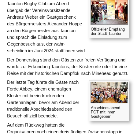
Taunton Rugby Club am Abend
übergab der Vereins­vorsitzende
Andreas Weber ein Gast­geschenk
des Bürgermeisters Alexander Hoppe
Offizieller Empfang
an den Bürgermeister aus Taunton
der Stadt Taunton
und sprach die Einladung zum
Gegen­besuch aus, der wahr­
scheinlich im Juni 2024 stattfinden wird.
Der Donnerstag stand den Gästen zur freien Verfügung und
wurde zur Erkundung Tauntons, der Küstenorte oder für eine
Reise mit der historischen Dampflok nach Minehead genutzt.
Der letzte Tag führte die Gäste nach
Forde Abbey, einem ehemaligen
Kloster mit beeindruckenden
Gartenanlagen, bevor am Abend der
Abschiedsabend:
traditionelle Abschiedsabend den
FOT mit ihren
Besuch offiziell beendete.
Gastgebern
Auf dem Rückweg hatten die
Organisatoren noch einen dreistündigen Zwischenstopp in