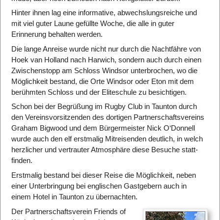
Hinter ihnen lag eine informative, abwechslungs­reiche und
mit viel guter Laune gefüllte Woche, die alle in guter
Erinnerung behalten werden.
Die lange Anreise wurde nicht nur durch die Nacht­fähre von
Hoek van Holland nach Harwich, sondern auch durch einen
Zwischen­stopp am Schloss Windsor unter­brochen, wo die
Möglich­keit bestand, die Orte Windsor oder Eton mit dem
berühmten Schloss und der Eliteschule zu besichtigen.
Schon bei der Begrüßung im Rugby Club in Taunton durch
den Vereins­vorsitzenden des dortigen Partner­schafts­vereins
Graham Bigwood und dem Bürger­meister Nick O‘Donnell
wurde auch den elf erstmalig Mitreisenden deutlich, in welch
herz­licher und vertrauter Atmosphäre diese Besuche statt­
finden.
Erstmalig bestand bei dieser Reise die Möglich­keit, neben
einer Unter­bringung bei englischen Gast­gebern auch in
einem Hotel in Taunton zu über­nachten.
Der Partner­schafts­verein Friends of