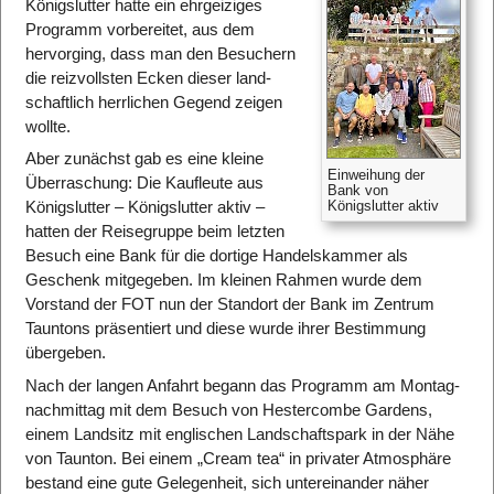
Königslutter hatte ein ehrgeiziges
Programm vorbereitet, aus dem
hervor­ging, dass man den Besuchern
die reiz­vollsten Ecken dieser land­
schaft­lich herrlichen Gegend zeigen
wollte.
Aber zunächst gab es eine kleine
Einweihung der
Über­raschung: Die Kauf­leute aus
Bank von
Königslutter aktiv
Königslutter – Königslutter aktiv –
hatten der Reise­gruppe beim letzten
Besuch eine Bank für die dortige Handels­kammer als
Geschenk mitgegeben. Im kleinen Rahmen wurde dem
Vorstand der FOT nun der Standort der Bank im Zentrum
Tauntons präsentiert und diese wurde ihrer Bestimmung
über­geben.
Nach der langen Anfahrt begann das Programm am Montag­
nachmittag mit dem Besuch von Hestercombe Gardens,
einem Land­sitz mit englischen Land­schafts­park in der Nähe
von Taunton. Bei einem „Cream tea“ in privater Atmosphäre
bestand eine gute Gelegen­heit, sich unter­einander näher