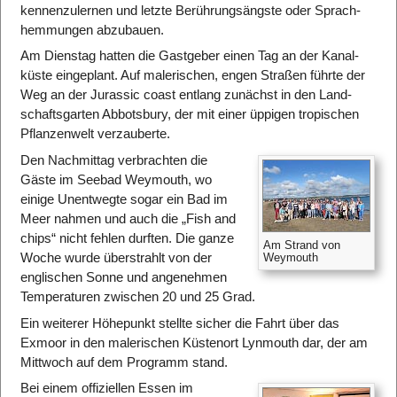
kennen­zulernen und letzte Berührungs­ängste oder Sprach­
hemmungen abzubauen.
Am Dienstag hatten die Gastgeber einen Tag an der Kanal­
küste eingeplant. Auf malerischen, engen Straßen führte der
Weg an der Jurassic coast entlang zunächst in den Land­
schafts­garten Abbotsbury, der mit einer üppigen tropischen
Pflanzen­welt verzauberte.
Den Nach­mittag verbrachten die
Gäste im Seebad Weymouth, wo
einige Unentwegte sogar ein Bad im
Meer nahmen und auch die „Fish and
chips“ nicht fehlen durften. Die ganze
Am Strand von
Woche wurde über­strahlt von der
Weymouth
englischen Sonne und angenehmen
Temperaturen zwischen 20 und 25 Grad.
Ein weiterer Höhe­punkt stellte sicher die Fahrt über das
Exmoor in den malerischen Küsten­ort Lynmouth dar, der am
Mittwoch auf dem Programm stand.
Bei einem offiziellen Essen im